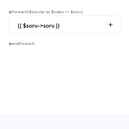
@foreach($sorular as $index => $soru)
{{ $soru->soru }}
@endforeach