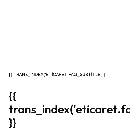
{{ TRANS_INDEX('ETICARET.FAQ_SUBTITLE') }}
{{
trans_index('eticaret.fa
}}